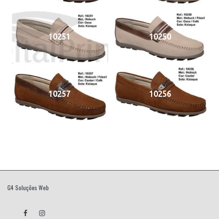
10251
10250
10257
10256
G4 Soluções Web