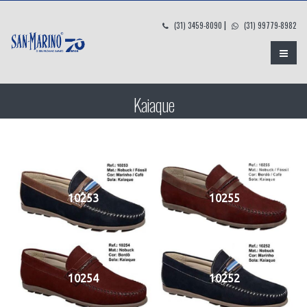
|
(31) 3459-8090
(31) 99779-8982
Kaiaque
10253
10255
10254
10252