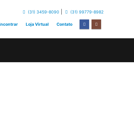
|
(31) 3459-8090
(31) 99779-8982
ncontrar
Loja Virtual
Contato